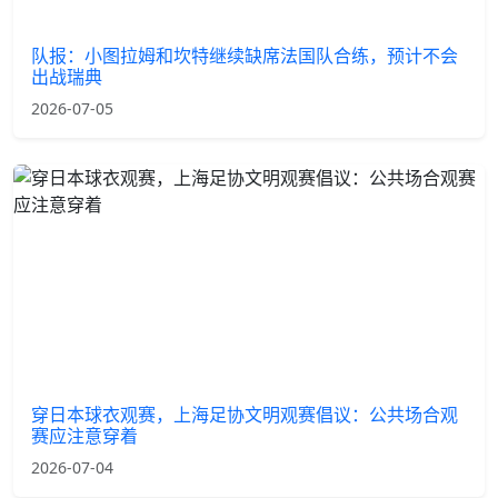
队报：小图拉姆和坎特继续缺席法国队合练，预计不会
出战瑞典
2026-07-05
穿日本球衣观赛，上海足协文明观赛倡议：公共场合观
赛应注意穿着
2026-07-04