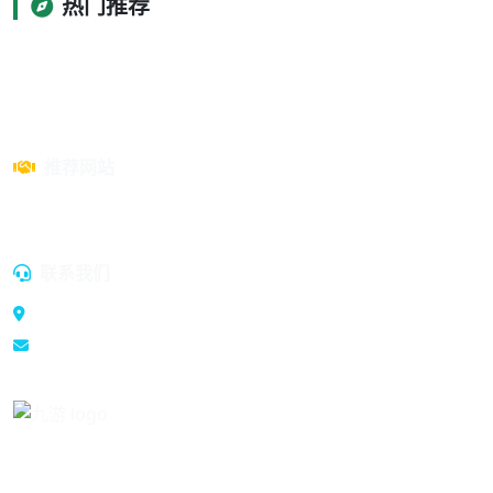
热门推荐
推荐网站
machtmarketing.com
联系我们
400-0255252
support@yuhanz.com
九游
九游体育官网，畅享全球热门赛事直播、实时比分更新与深度赛事分