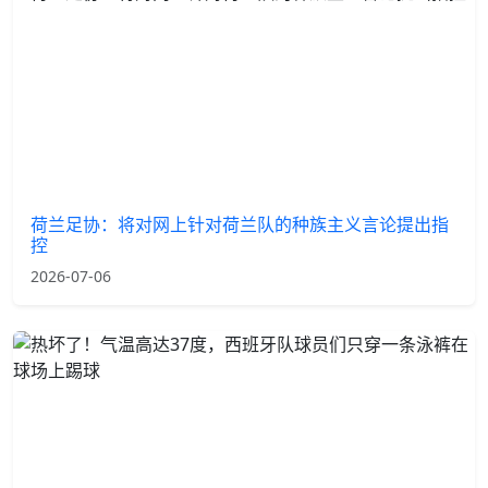
荷兰足协：将对网上针对荷兰队的种族主义言论提出指
控
2026-07-06