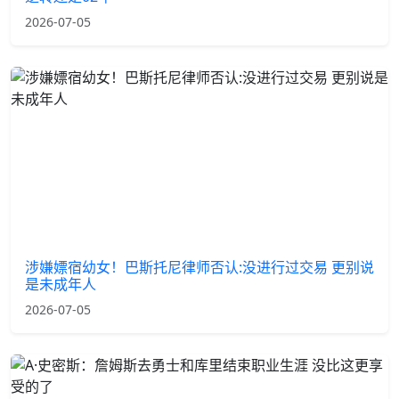
2026-07-05
涉嫌嫖宿幼女！巴斯托尼律师否认:没进行过交易 更别说
是未成年人
2026-07-05