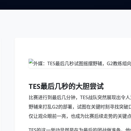
TES最后几秒的大胆尝试
比赛进行到最后几分钟，TES战队突然展现出令
野辅来打乱G2的部署，试图在关键时刻寻找突破
仅让观众眼前一亮，也成为比赛后续走势的关键
TES的这一举动显然是在为最后的团战做准备。