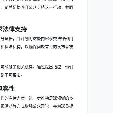
响。荷兰足协呼吁公众支持这一行动，共同
求法律支持
部分证据，并计划将这些内容移交法律部门
台和执法机构，以确保问题言论的发布者被
也可能触犯相关法律。通过提出指控，他们
为都不可容忍。
包容性
工作的宣传力度，进一步推动足球领域的多
歧视活动等方式增强公众意识，并为球员提