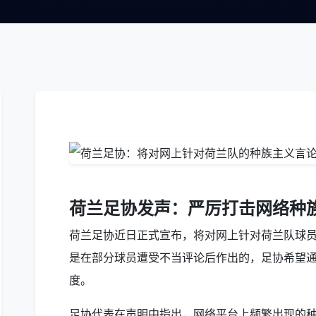
荷兰足协发声：严厉打击网络种
荷兰足协近日正式宣布，将对网上针对荷兰队球
是在部分球员遭受不当评论后作出的，足协希望
度。
足协代表在声明中指出，网络平台上频繁出现的