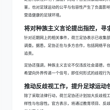
害，也对足球运动的公平与包容性产生了负面影
营造健康的足球环境。
将对种族主义言论提出指控，寻
针对近期网上的相关事件，荷兰足协表示已收集
调查。据悉，足协正在与多方合作，包括网络平
追责。
足协还强调，种族主义言论不仅违反社会道德，
希望向外界传递一个信号，即任何形式的歧视行
推动反歧视工作，提升足球运动
除了采取法律行动，荷兰足协还计划加大反歧视
样性与包容性。官方表示，将通过教育项目、反